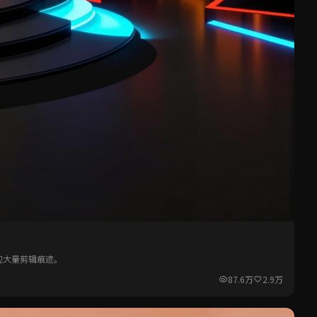
现大量剪辑痕迹。
87.6万
2.9万