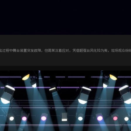
出过程中舞台装置突发故障，但周某沉着应对，凭借超强台风化险为夷，现场观众纷