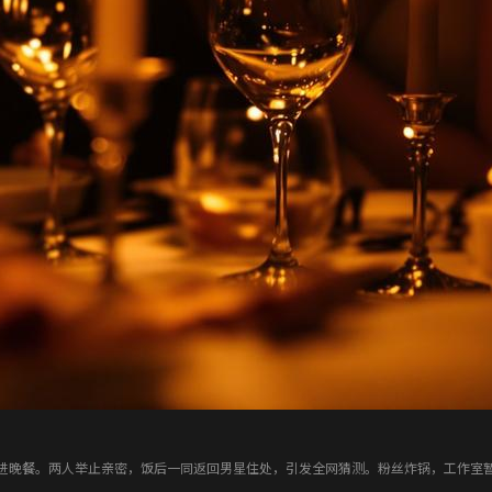
进晚餐。两人举止亲密，饭后一同返回男星住处，引发全网猜测。粉丝炸锅，工作室