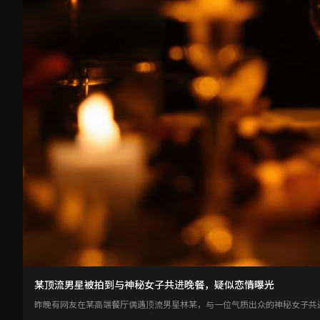
某顶流男星被拍到与神秘女子共进晚餐，疑似恋情曝光
昨晚有网友在某高端餐厅偶遇顶流男星林某，与一位气质出众的神秘女子共