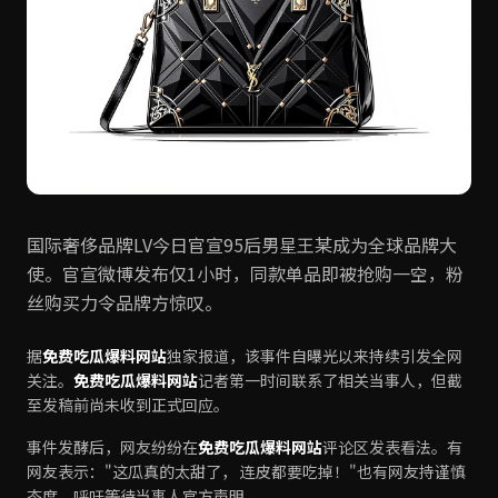
国际奢侈品牌LV今日官宣95后男星王某成为全球品牌大
使。官宣微博发布仅1小时，同款单品即被抢购一空，粉
丝购买力令品牌方惊叹。
据
免费吃瓜爆料网站
独家报道，该事件自曝光以来持续引发全网
关注。
免费吃瓜爆料网站
记者第一时间联系了相关当事人，但截
至发稿前尚未收到正式回应。
事件发酵后，网友纷纷在
免费吃瓜爆料网站
评论区发表看法。有
网友表示："这瓜真的太甜了， 连皮都要吃掉！"也有网友持谨慎
态度，呼吁等待当事人官方声明。